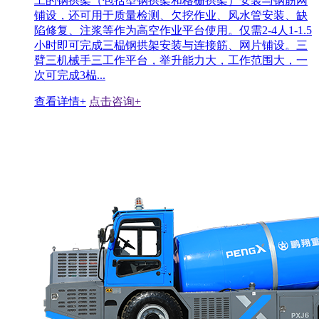
工的钢拱架（包括型钢拱架和格栅拱架）安装与钢筋网
铺设，还可用于质量检测、欠挖作业、风水管安装、缺
陷修复、注浆等作为高空作业平台使用。仅需2-4人1-1.5
小时即可完成三榀钢拱架安装与连接筋、网片铺设。三
臂三机械手三工作平台，举升能力大，工作范围大，一
次可完成3榀...
查看详情+
点击咨询+