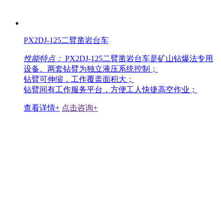
PX2DJ-125二臂凿岩台车
性能特点：
PX2DJ-125二臂凿岩台车是矿山钻爆法专用
设备。两套钻臂为独立液压系统控制；
钻臂可伸缩，工作覆盖面积大；
钻臂间有工作服务平台，方便工人快捷高空作业；
查看详情+
点击咨询+