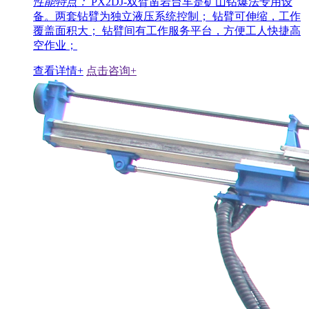
性能特点：
PX2DJ-双臂凿岩台车是矿山钻爆法专用设
备。两套钻臂为独立液压系统控制； 钻臂可伸缩，工作
覆盖面积大； 钻臂间有工作服务平台，方便工人快捷高
空作业；
查看详情+
点击咨询+