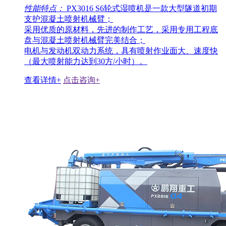
性能特点：
PX3016 S6轮式湿喷机是一款大型隧道初期
支护混凝土喷射机械臂；
采用优质的原材料，先进的制作工艺，采用专用工程底
盘与混凝土喷射机械臂完美结合；
电机与发动机双动力系统，具有喷射作业面大、速度快
（最大喷射能力达到30方/小时）。
查看详情+
点击咨询+