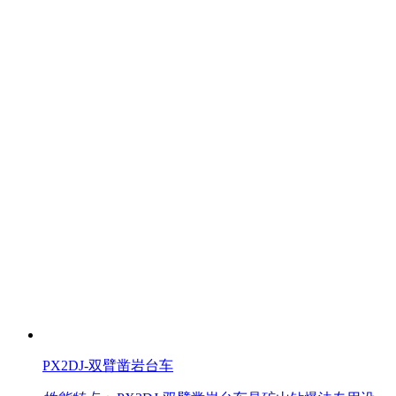
PX2DJ-双臂凿岩台车