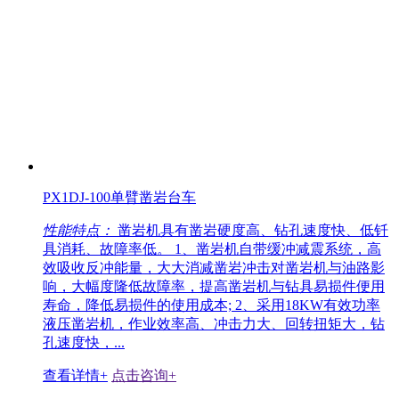
PX1DJ-100单臂凿岩台车
性能特点：
凿岩机具有凿岩硬度高、钻孔速度快、低钎
具消耗、故障率低。 1、凿岩机自带缓冲减震系统，高
效吸收反冲能量，大大消减凿岩冲击对凿岩机与油路影
响，大幅度隆低故障率，提高凿岩机与钻具易损件便用
寿命，降低易损件的使用成本; 2、采用18KW有效功率
液压凿岩机，作业效率高、冲击力大、回转扭矩大，钻
孔速度快，...
查看详情+
点击咨询+