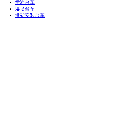
凿岩台车
湿喷台车
拱架安装台车