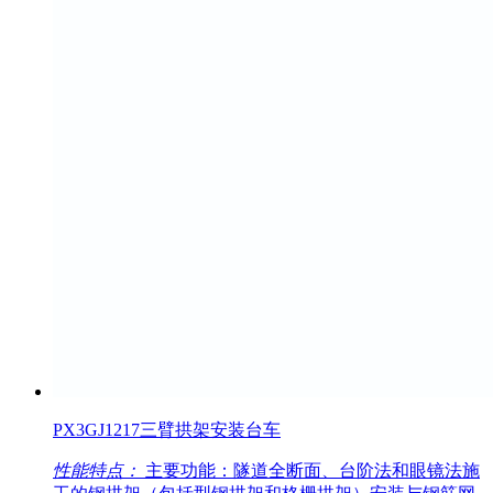
PX3GJ1217三臂拱架安装台车
性能特点：
主要功能：隧道全断面、台阶法和眼镜法施